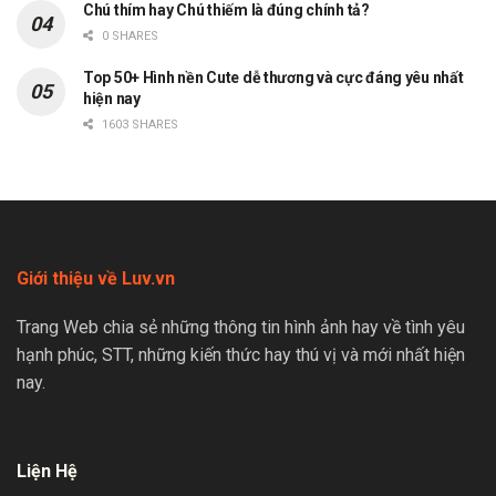
Chú thím hay Chú thiếm là đúng chính tả?
0 SHARES
Top 50+ Hình nền Cute dễ thương và cực đáng yêu nhất
hiện nay
1603 SHARES
Giới thiệu về Luv.vn
Trang Web chia sẻ những thông tin hình ảnh hay về tình yêu
hạnh phúc, STT, những kiến thức hay thú vị và mới nhất hiện
nay.
Liện Hệ