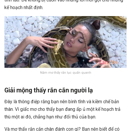
kế hoạch nhất định.
Nằm mơ thấy rắn lục quấn quanh
Giải mộng thấy rắn cắn người lạ
Đây là thông điệp rằng bạn nên bình tĩnh và kiềm chế bản
thân. Vì giấc mơ cho thấy bạn đang ấp ủ một kế hoạch trả
thù một ai đó, chẳng hạn như đối thủ của bạn.
Và mơ thấy rắn cắn chân đánh con gì? Bạn nên biết để có