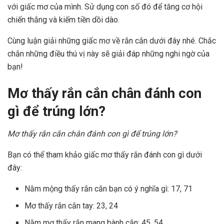
với giấc mơ của mình. Sử dụng con số đó để tăng cơ hội
chiến thắng và kiếm tiền dồi dào.
Cùng luận giải những giấc mơ về rắn cắn dưới đây nhé. Chắc
chắn những điều thú vị này sẽ giải đáp những nghi ngờ của
bạn!
Mơ thấy rắn cắn chân đánh con
gì để trúng lớn?
Mơ thấy rắn cắn chân đánh con gì để trúng lớn?
Bạn có thể tham khảo giấc mơ thấy rắn đánh con gì dưới
đây:
Nằm mộng thấy rắn cắn bạn có ý nghĩa gì: 17, 71
Mơ thấy rắn cắn tay: 23, 24
Nằm mơ thấy rắn mang bành cắn: 45, 54