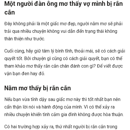
Một người đàn ông mơ thấy vợ mình bị rắn
cắn
Đây không phải là một giấc mơ đẹp, người nằm mơ sẽ phải
trải qua nhiều chuyện không vui dẫn đến trạng thái không
thân thiện như trước.
Cuối cùng, hãy giữ tâm lý bình tĩnh, thoải mái, sẽ có cách giải
quyết tốt. Bởi chuyện gì cũng có cách giải quyết, bạn có thể
tham khảo mơ thấy rắn cắn chân đánh con gì? Để viết được
vận bạn đen hay đỏ.
Nằm mơ thấy bị rắn cắn
Nếu bạn vừa tỉnh dậy sau giấc mơ này thì tốt nhất bạn nên
cẩn thận lời nói và hành động của mình. Vì có thể xảy ra
nhiều chuyện khiến tình cảm gia đình không được hòa thuận.
Có hai trường hợp xảy ra, thứ nhất người bị rắn cắn trong