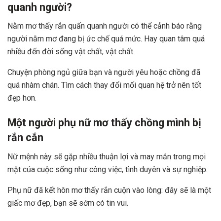
quanh người?
Nằm mơ thấy rắn quấn quanh người có thể cảnh báo rằng
người nằm mơ đang bị ức chế quá mức. Hay quan tâm quá
nhiều đến đời sống vật chất, vật chất.
Chuyện phòng ngủ giữa bạn và người yêu hoặc chồng đã
quá nhàm chán. Tìm cách thay đổi mối quan hệ trở nên tốt
đẹp hơn.
Một người phụ nữ mơ thấy chồng mình bị
rắn cắn
Nữ mệnh này sẽ gặp nhiều thuận lợi và may mắn trong mọi
mặt của cuộc sống như công việc, tình duyên và sự nghiệp.
Phụ nữ đã kết hôn mơ thấy rắn cuộn vào lòng: đây sẽ là một
giấc mơ đẹp, bạn sẽ sớm có tin vui.