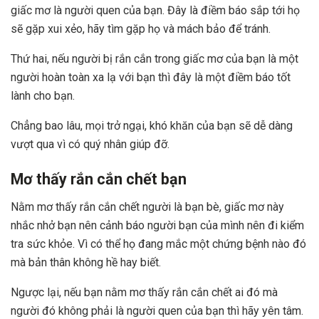
giấc mơ là người quen của bạn. Đây là điềm báo sắp tới họ
sẽ gặp xui xẻo, hãy tìm gặp họ và mách bảo để tránh.
Thứ hai, nếu người bị rắn cắn trong giấc mơ của bạn là một
người hoàn toàn xa lạ với bạn thì đây là một điềm báo tốt
lành cho bạn.
Chẳng bao lâu, mọi trở ngại, khó khăn của bạn sẽ dễ dàng
vượt qua vì có quý nhân giúp đỡ.
Mơ thấy rắn cắn chết bạn
Nằm mơ thấy rắn cắn chết người là bạn bè, giấc mơ này
nhắc nhở bạn nên cảnh báo người bạn của mình nên đi kiểm
tra sức khỏe. Vì có thể họ đang mắc một chứng bệnh nào đó
mà bản thân không hề hay biết.
Ngược lại, nếu bạn nằm mơ thấy rắn cắn chết ai đó mà
người đó không phải là người quen của bạn thì hãy yên tâm.