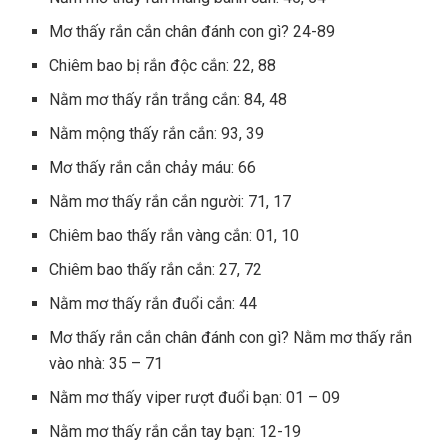
Mơ thấy rắn cắn chân đánh con gì? 24-89
Chiêm bao bị rắn độc cắn: 22, 88
Nằm mơ thấy rắn trắng cắn: 84, 48
Nằm mộng thấy rắn cắn: 93, 39
Mơ thấy rắn cắn chảy máu: 66
Nằm mơ thấy rắn cắn người: 71, 17
Chiêm bao thấy rắn vàng cắn: 01, 10
Chiêm bao thấy rắn cắn: 27, 72
Nằm mơ thấy rắn đuổi cắn: 44
Mơ thấy rắn cắn chân đánh con gì? Nằm mơ thấy rắn
vào nhà: 35 – 71
Nằm mơ thấy viper rượt đuổi bạn: 01 – 09
Nằm mơ thấy rắn cắn tay bạn: 12-19