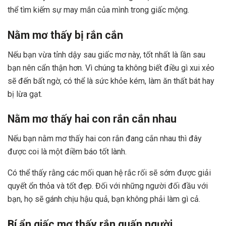
thể tìm kiếm sự may mắn của mình trong giấc mộng.
Nằm mơ thấy bị rắn cắn
Nếu bạn vừa tỉnh dậy sau giấc mơ này, tốt nhất là lần sau
bạn nên cẩn thận hơn. Vì chúng ta không biết điều gì xui xẻo
sẽ đến bất ngờ, có thể là sức khỏe kém, làm ăn thất bát hay
bị lừa gạt.
Nằm mơ thấy hai con rắn cắn nhau
Nếu bạn nằm mơ thấy hai con rắn đang cắn nhau thì đây
được coi là một điềm báo tốt lành.
Có thể thấy rằng các mối quan hệ rắc rối sẽ sớm được giải
quyết ổn thỏa và tốt đẹp. Đối với những người đối đầu với
bạn, họ sẽ gánh chịu hậu quả, bạn không phải làm gì cả.
Bí ẩn giấc mơ thấy rắn quấn người