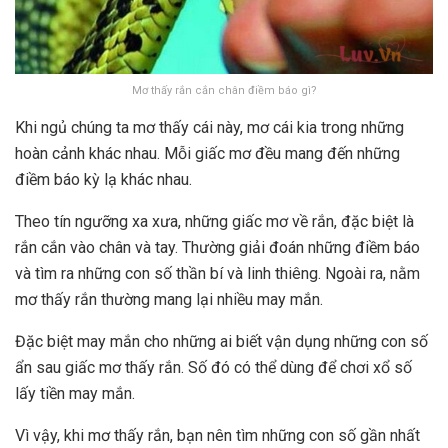
Mơ thấy rắn cắn chân điềm báo gì?
Khi ngủ chúng ta mơ thấy cái này, mơ cái kia trong những
hoàn cảnh khác nhau. Mỗi giấc mơ đều mang đến những
điềm báo kỳ lạ khác nhau.
Theo tín ngưỡng xa xưa, những giấc mơ về rắn, đặc biệt là
rắn cắn vào chân và tay. Thường giải đoán những điềm báo
và tìm ra những con số thần bí và linh thiêng. Ngoài ra, nằm
mơ thấy rắn thường mang lại nhiều may mắn.
Đặc biệt may mắn cho những ai biết vận dụng những con số
ẩn sau giấc mơ thấy rắn. Số đó có thể dùng để chơi xổ số
lấy tiền may mắn.
Vì vậy, khi mơ thấy rắn, bạn nên tìm những con số gần nhất