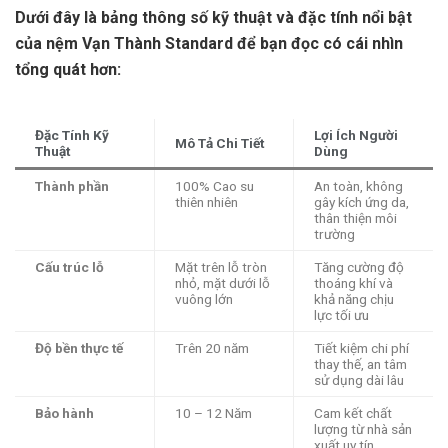
Dưới đây là bảng thông số kỹ thuật và đặc tính nổi bật
của nệm Vạn Thành Standard để bạn đọc có cái nhìn
tổng quát hơn:
Đặc Tính Kỹ
Lợi Ích Người
Mô Tả Chi Tiết
Thuật
Dùng
Thành phần
100% Cao su
An toàn, không
thiên nhiên
gây kích ứng da,
thân thiện môi
trường
Cấu trúc lỗ
Mặt trên lỗ tròn
Tăng cường độ
nhỏ, mặt dưới lỗ
thoáng khí và
vuông lớn
khả năng chịu
lực tối ưu
Độ bền thực tế
Trên 20 năm
Tiết kiệm chi phí
thay thế, an tâm
sử dụng dài lâu
Bảo hành
10 – 12 Năm
Cam kết chất
lượng từ nhà sản
xuất uy tín