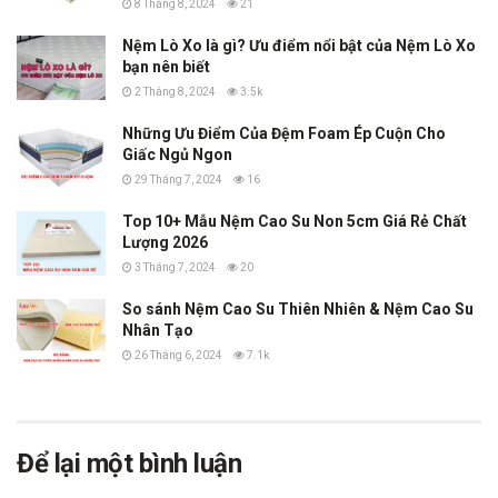
8 Tháng 8, 2024
21
Nệm Lò Xo là gì? Ưu điểm nổi bật của Nệm Lò Xo
bạn nên biết
2 Tháng 8, 2024
3.5k
Những Ưu Điểm Của Đệm Foam Ép Cuộn Cho
Giấc Ngủ Ngon
29 Tháng 7, 2024
16
Top 10+ Mẫu Nệm Cao Su Non 5cm Giá Rẻ Chất
Lượng 2026
3 Tháng 7, 2024
20
So sánh Nệm Cao Su Thiên Nhiên & Nệm Cao Su
Nhân Tạo
26 Tháng 6, 2024
7.1k
Để lại một bình luận