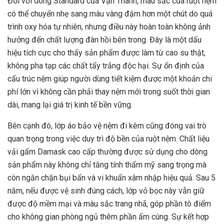
Đối với dòng Standard của Vạn Thành, màu sắc của ruột nệm
có thể chuyển nhẹ sang màu vàng đậm hơn một chút do quá
trình oxy hóa tự nhiên, nhưng điều này hoàn toàn không ảnh
hưởng đến chất lượng đàn hồi bên trong. Đây là một dấu
hiệu tích cực cho thấy sản phẩm được làm từ cao su thật,
không pha tạp các chất tẩy trắng độc hại. Sự ổn định của
cấu trúc nệm giúp người dùng tiết kiệm được một khoản chi
phí lớn vì không cần phải thay nệm mới trong suốt thời gian
dài, mang lại giá trị kinh tế bền vững.
Bên cạnh đó, lớp áo bảo vệ nệm đi kèm cũng đóng vai trò
quan trọng trong việc duy trì độ bền của ruột nệm. Chất liệu
vải gấm Damask cao cấp thường được sử dụng cho dòng
sản phẩm này không chỉ tăng tính thẩm mỹ sang trọng mà
còn ngăn chặn bụi bẩn và vi khuẩn xâm nhập hiệu quả. Sau 5
năm, nếu được vệ sinh đúng cách, lớp vỏ bọc này vẫn giữ
được độ mềm mại và màu sắc trang nhã, góp phần tô điểm
cho không gian phòng ngủ thêm phần ấm cúng. Sự kết hợp