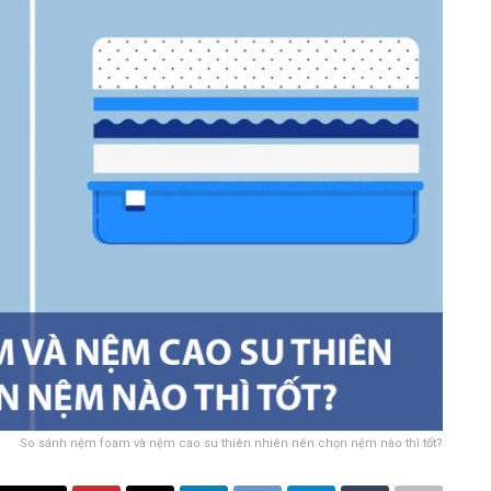
So sánh nệm foam và nệm cao su thiên nhiên nên chọn nệm nào thì tốt?