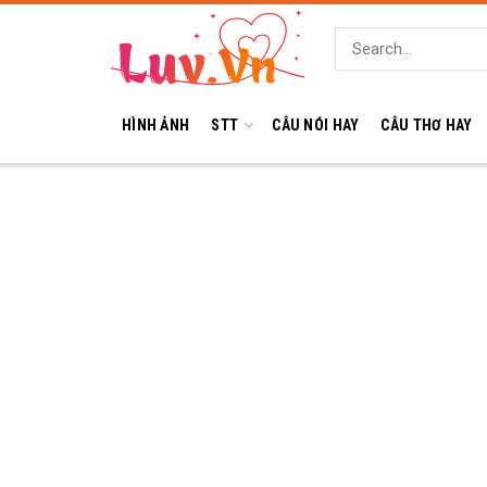
HÌNH ẢNH
STT
CÂU NÓI HAY
CÂU THƠ HAY