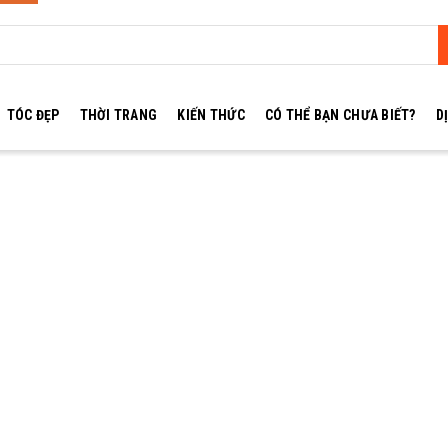
TÓC ĐẸP
THỜI TRANG
KIẾN THỨC
CÓ THỂ BẠN CHƯA BIẾT?
D