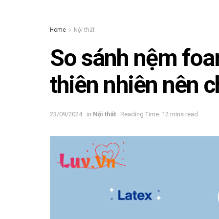
Home
Nội thất
So sánh nệm foa
thiên nhiên nên c
23/09/2024
in
Nội thất
Reading Time: 12 mins read