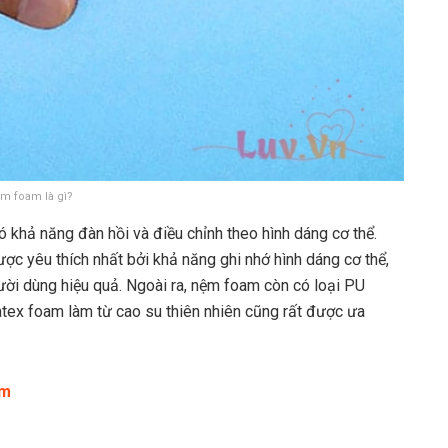
m foam là gì?
có khả năng đàn hồi và điều chỉnh theo hình dáng cơ thể.
ợc yêu thích nhất bởi khả năng ghi nhớ hình dáng cơ thể,
ười dùng hiệu quả. Ngoài ra, nệm foam còn có loại PU
atex foam làm từ cao su thiên nhiên cũng rất được ưa
am