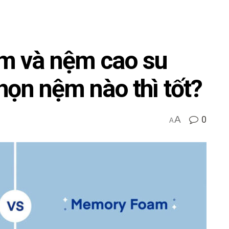
m và nệm cao su
họn nệm nào thì tốt?
A
0
A