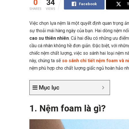
0
34
Facebook
T
SHARES
VIEWS
Việc chọn lựa nệm là một quyết định quan trọng ả
sự thoải mái hàng ngày của bạn. Hai dòng nệm nổi 
cao su thiên nhiên
. Cả hai đều có những ưu điểm 
cầu cá nhân không hề đơn giản. Đặc biệt, với nhữ
chiếc nệm chất lượng, việc so sánh hai loại nệm n
này, chúng ta sẽ
so sánh chi tiết nệm foam và n
nệm phù hợp cho chất lượng giấc ngủ hoàn hảo nh
Mục lục
1. Nệm foam là gì?