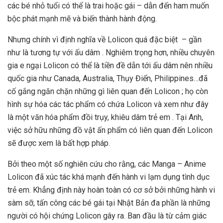
các bé nhỏ tuổi có thể là trai hoặc gái – dẫn đến ham muốn
bộc phát mạnh mẽ và biến thành hành động.
Nhưng chính vì định nghĩa về Lolicon quá đặc biệt – gần
như là tương tự với ấu dâm . Nghiêm trọng hơn, nhiều chuyên
gia e ngại Lolicon có thể là tiền đề dẫn tới ấu dâm nên nhiều
quốc gia như Canada, Australia, Thụy Điển, Philippines…đã
cố gắng ngăn chặn những gì liên quan đến Lolicon ; họ còn
hình sự hóa các tác phẩm có chứa Lolicon và xem như đây
là một văn hóa phẩm đồi trụy, khiêu dâm trẻ em . Tại Anh,
việc sở hữu những đồ vật ấn phẩm có liên quan đến Lolicon
sẽ được xem là bất hợp pháp.
Bởi theo một số nghiên cứu cho rằng, các Manga – Anime
Lolicon đã xúc tác khá mạnh đến hành vi lạm dụng tình dục
trẻ em. Khẳng định này hoàn toàn có cơ sở bởi những hành vi
sàm sỡ, tấn công các bé gái tại Nhật Bản đa phần là những
người có hội chứng Lolicon gây ra. Ban đầu là từ cảm giác