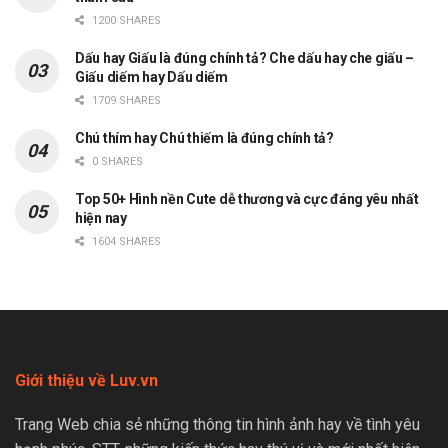
1200 SHARES
Dấu hay Giấu là đúng chính tả? Che dấu hay che giấu –
Giấu diếm hay Dấu diếm
1709 SHARES
Chú thím hay Chú thiếm là đúng chính tả?
0 SHARES
Top 50+ Hình nền Cute dễ thương và cực đáng yêu nhất
hiện nay
1604 SHARES
Giới thiệu về Luv.vn
Trang Web chia sẻ những thông tin hình ảnh hay về tình yêu