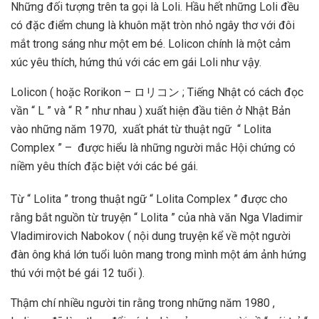
Những đối tượng trên ta gọi là Loli. Hầu hết những Loli đều
có đặc điểm chung là khuôn mặt tròn nhỏ ngây thơ với đôi
mắt trong sáng như một em bé. Lolicon chính là một cảm
xúc yêu thích, hứng thú với các em gái Loli như vậy.
Lolicon ( hoặc Rorikon – ロリコン ; Tiếng Nhật có cách đọc
vần “ L ” và “ R ” như nhau ) xuất hiện đầu tiên ở Nhật Bản
vào những năm 1970, xuất phát từ thuật ngữ “ Lolita
Complex ” – được hiểu là những người mắc Hội chứng có
niềm yêu thích đặc biệt với các bé gái.
Từ “ Lolita ” trong thuật ngữ “ Lolita Complex ” được cho
rằng bắt nguồn từ truyện “ Lolita ” của nhà văn Nga Vladimir
Vladimirovich Nabokov ( nội dung truyện kể về một người
đàn ông khá lớn tuổi luôn mang trong mình một ám ảnh hứng
thú với một bé gái 12 tuổi ).
Thậm chí nhiều người tin rằng trong những năm 1980 ,