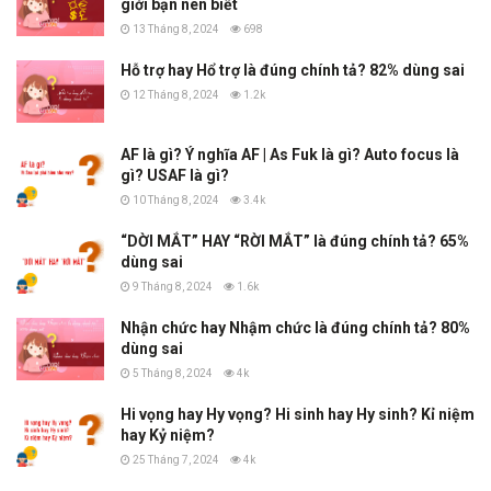
giới bạn nên biết
13 Tháng 8, 2024
698
Hỗ trợ hay Hổ trợ là đúng chính tả? 82% dùng sai
12 Tháng 8, 2024
1.2k
AF là gì? Ý nghĩa AF | As Fuk là gì? Auto focus là
gì? USAF là gì?
10 Tháng 8, 2024
3.4k
“DỜI MẮT” HAY “RỜI MẮT” là đúng chính tả? 65%
dùng sai
9 Tháng 8, 2024
1.6k
Nhận chức hay Nhậm chức là đúng chính tả? 80%
dùng sai
5 Tháng 8, 2024
4k
Hi vọng hay Hy vọng? Hi sinh hay Hy sinh? Kỉ niệm
hay Kỷ niệm?
25 Tháng 7, 2024
4k