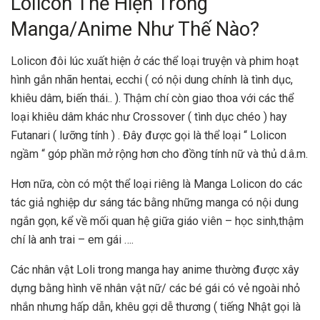
Lolicon Thể Hiện Trong
Manga/Anime Như Thế Nào?
Lolicon đôi lúc xuất hiện ở các thể loại truyện và phim hoạt
hình gắn nhãn hentai, ecchi ( có nội dung chính là tình dục,
khiêu dâm, biến thái.. ). Thậm chí còn giao thoa với các thể
loại khiêu dâm khác như Crossover ( tình dục chéo ) hay
Futanari ( lưỡng tính ) . Đây được gọi là thể loại “ Lolicon
ngầm “ góp phần mở rộng hơn cho đồng tính nữ và thủ d.â.m.
Hơn nữa, còn có một thể loại riêng là Manga Lolicon do các
tác giả nghiệp dư sáng tác bằng những manga có nội dung
ngắn gọn, kể về mối quan hệ giữa giáo viên – học sinh,thậm
chí là anh trai – em gái ….
Các nhân vật Loli trong manga hay anime thường được xây
dựng bằng hình vẽ nhân vật nữ/ các bé gái có vẻ ngoài nhỏ
nhắn nhưng hấp dẫn, khêu gợi dễ thương ( tiếng Nhật gọi là