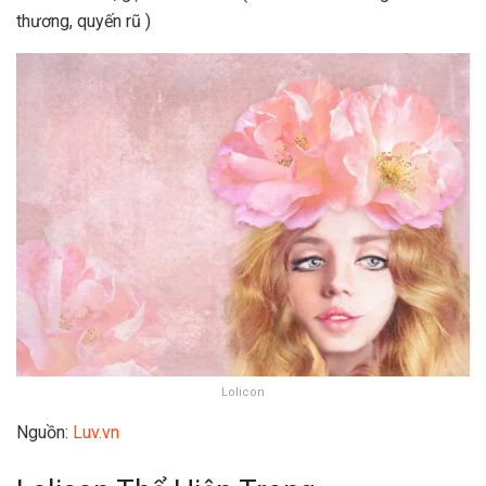
thương, quyến rũ )
Lolicon
Nguồn:
Luv.vn