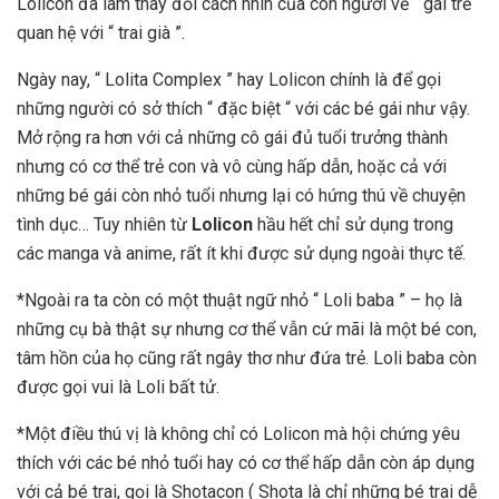
Lolicon đã làm thay đổi cách nhìn của con người về “ gái trẻ “
quan hệ với “ trai già ”.
Ngày nay, “ Lolita Complex ” hay Lolicon chính là để gọi
những người có sở thích “ đặc biệt “ với các bé gái như vậy.
Mở rộng ra hơn với cả những cô gái đủ tuổi trưởng thành
nhưng có cơ thể trẻ con và vô cùng hấp dẫn, hoặc cả với
những bé gái còn nhỏ tuổi nhưng lại có hứng thú về chuyện
tình dục… Tuy nhiên từ
Lolicon
hầu hết chỉ sử dụng trong
các manga và anime, rất ít khi được sử dụng ngoài thực tế.
*Ngoài ra ta còn có một thuật ngữ nhỏ “ Loli baba ” – họ là
những cụ bà thật sự nhưng cơ thể vẫn cứ mãi là một bé con,
tâm hồn của họ cũng rất ngây thơ như đứa trẻ. Loli baba còn
được gọi vui là Loli bất tử.
*Một điều thú vị là không chỉ có Lolicon mà hội chứng yêu
thích với các bé nhỏ tuổi hay có cơ thể hấp dẫn còn áp dụng
với cả bé trai, gọi là Shotacon ( Shota là chỉ những bé trai dễ