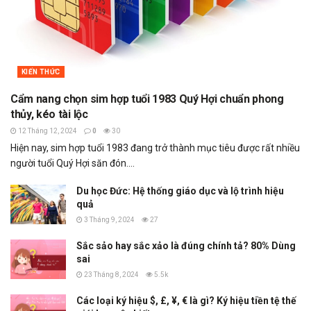
KIẾN THỨC
Cẩm nang chọn sim hợp tuổi 1983 Quý Hợi chuẩn phong
thủy, kéo tài lộc
12 Tháng 12, 2024
0
30
Hiện nay, sim hợp tuổi 1983 đang trở thành mục tiêu được rất nhiều
người tuổi Quý Hợi săn đón....
Du học Đức: Hệ thống giáo dục và lộ trình hiệu
quả
3 Tháng 9, 2024
27
Sắc sảo hay sắc xảo là đúng chính tả? 80% Dùng
sai
23 Tháng 8, 2024
5.5k
Các loại ký hiệu $, £, ¥, € là gì? Ký hiệu tiền tệ thế