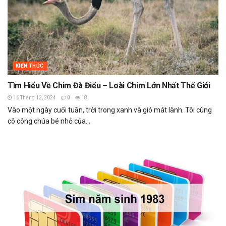
KIẾN THỨC
Tìm Hiểu Về Chim Đà Điểu – Loài Chim Lớn Nhất Thế Giới
16 Tháng 12, 2024
0
18
Vào một ngày cuối tuần, trời trong xanh và gió mát lành. Tôi cùng
cô công chúa bé nhỏ của...