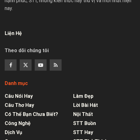
hạnh phúc, STT, những kiến thức hay thú vị và mới nhất hiện
nay.
Liện Hệ
Theo dõi chúng tôi
Danh mục
Câu Nói Hay
Làm Đẹp
Câu Thơ Hay
Lời Bài Hát
Có Thể Bạn Chưa Biết?
Nội Thất
Công Nghệ
STT Buồn
Dịch Vụ
STT Hay