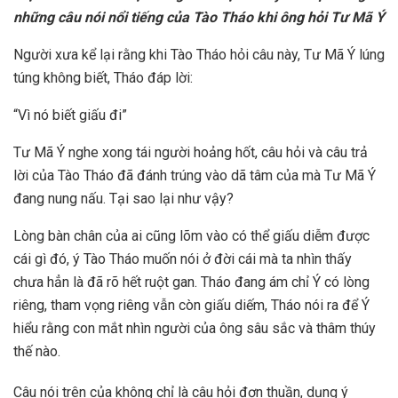
những câu nói nổi tiếng của Tào Tháo khi ông hỏi Tư Mã Ý
Người xưa kể lại rằng khi Tào Tháo hỏi câu này, Tư Mã Ý lúng
túng không biết, Tháo đáp lời:
“Vì nó biết giấu đi”
Tư Mã Ý nghe xong tái người hoảng hốt, câu hỏi và câu trả
lời của Tào Tháo đã đánh trúng vào dã tâm của mà Tư Mã Ý
đang nung nấu. Tại sao lại như vậy?
Lòng bàn chân của ai cũng lõm vào có thể giấu diễm được
cái gì đó, ý Tào Tháo muốn nói ở đời cái mà ta nhìn thấy
chưa hẳn là đã rõ hết ruột gan. Tháo đang ám chỉ Ý có lòng
riêng, tham vọng riêng vẫn còn giấu diếm, Tháo nói ra để Ý
hiểu rằng con mắt nhìn người của ông sâu sắc và thâm thúy
thế nào.
Câu nói trên của không chỉ là câu hỏi đơn thuần, dụng ý