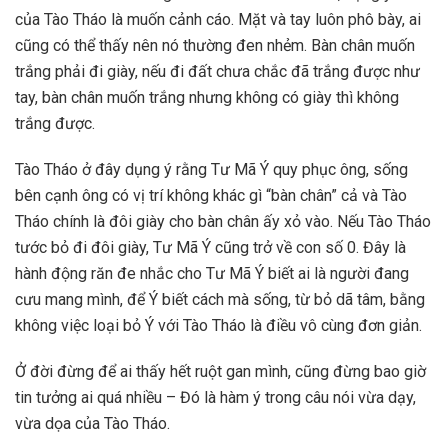
của Tào Tháo là muốn cảnh cáo. Mặt và tay luôn phô bày, ai
cũng có thể thấy nên nó thường đen nhẻm. Bàn chân muốn
trắng phải đi giày, nếu đi đất chưa chắc đã trắng được như
tay, bàn chân muốn trắng nhưng không có giày thì không
trắng được.
Tào Tháo ở đây dụng ý rằng Tư Mã Ý quy phục ông, sống
bên cạnh ông có vị trí không khác gì “bàn chân” cả và Tào
Tháo chính là đôi giày cho bàn chân ấy xỏ vào. Nếu Tào Tháo
tước bỏ đi đôi giày, Tư Mã Ý cũng trở về con số 0. Đây là
hành động răn đe nhắc cho Tư Mã Ý biết ai là người đang
cưu mang mình, để Ý biết cách mà sống, từ bỏ dã tâm, bằng
không việc loại bỏ Ý với Tào Tháo là điều vô cùng đơn giản.
Ở đời đừng để ai thấy hết ruột gan mình, cũng đừng bao giờ
tin tưởng ai quá nhiều – Đó là hàm ý trong câu nói vừa dạy,
vừa dọa của Tào Tháo.