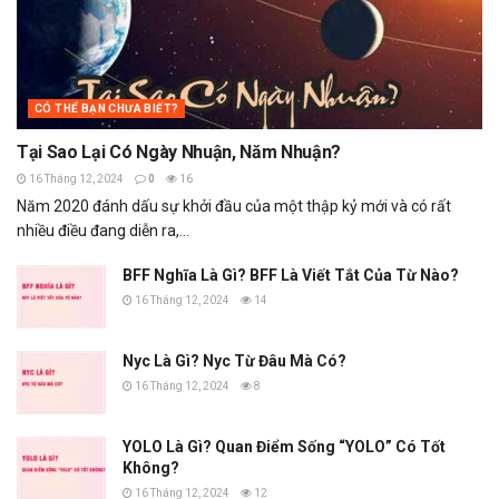
CÓ THỂ BẠN CHƯA BIẾT?
Tại Sao Lại Có Ngày Nhuận, Năm Nhuận?
16 Tháng 12, 2024
0
16
Năm 2020 đánh dấu sự khởi đầu của một thập kỷ mới và có rất
nhiều điều đang diễn ra,...
BFF Nghĩa Là Gì? BFF Là Viết Tắt Của Từ Nào?
16 Tháng 12, 2024
14
Nyc Là Gì? Nyc Từ Đâu Mà Có?
16 Tháng 12, 2024
8
YOLO Là Gì? Quan Điểm Sống “YOLO” Có Tốt
Không?
16 Tháng 12, 2024
12