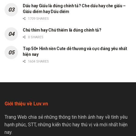
Dấu hay Giấu là đúng chính tả? Che dấu hay che giấu –
Giấu diếm hay Dấu diếm
1709 SHARES
Chú thím hay Chú thiếm là đúng chính tả?
0 SHARES
Top 50+ Hình nền Cute dễ thương và cực đáng yêu nhất
hiện nay
1604 SHARES
Giới thiệu về Luv.vn
Trang Web chia sẻ những thông tin hình ảnh hay về tình yêu
hạnh phúc, STT, những kiến thức hay thú vị và mới nhất hiện
nay.