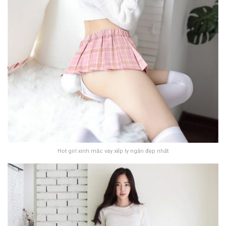
Hot girl xinh măc váy xếp ly ngắn đẹp nhất