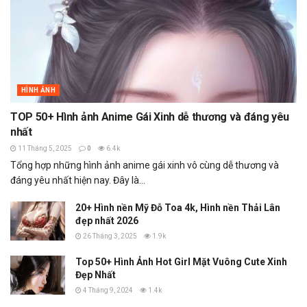
HÌNH ẢNH
TOP 50+ Hình ảnh Anime Gái Xinh dễ thương và đáng yêu
nhất
11 Tháng 5, 2025
0
6.4k
Tổng hợp những hình ảnh anime gái xinh vô cùng dễ thương và
đáng yêu nhất hiện nay. Đây là...
20+ Hình nền Mỹ Đỗ Toa 4k, Hình nền Thải Lân
đẹp nhất 2026
26 Tháng 3, 2025
1.9k
Top 50+ Hình Ảnh Hot Girl Mặt Vuông Cute Xinh
Đẹp Nhất
4 Tháng 9, 2024
1.4k