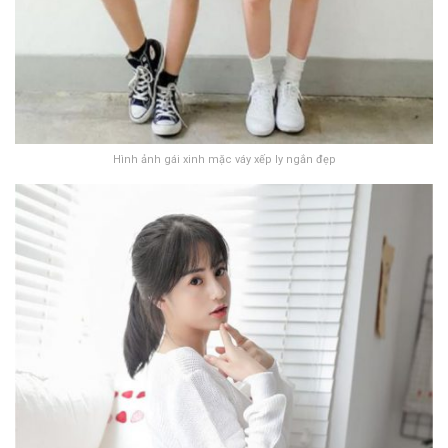
Hình ảnh gái xinh mặc váy xếp ly ngắn đẹp