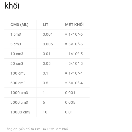
khối
CM3 (ML)
LÍT
MÉT KHỐI
1 cm3
0.001
= 1×10^-6
5 cm3
0.005
= 5×10^-6
10 cm3
0.01
= 1×10^-5
50 cm3
0.05
= 5×10^-5
100 cm3
0.1
= 1×10^-4
500 cm3
0.5
= 5×10^-4
1000 cm3
1
0.001
5000 cm3
5
0.005
10000 cm3
10
0.01
Bảng chuyển đổi từ Cm3 ra Lít và Mét khối