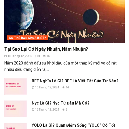
CÓ THỂ BẠN CHƯA BIẾT?
Tại Sao Lại Có Ngày Nhuận, Năm Nhuận?
16 Tháng 12, 2024
0
16
Năm 2020 đánh dấu sự khởi đầu của một thập kỷ mới và có rất
nhiều điều đang diễn ra,...
BFF Nghĩa Là Gì? BFF Là Viết Tắt Của Từ Nào?
16 Tháng 12, 2024
14
Nyc Là Gì? Nyc Từ Đâu Mà Có?
16 Tháng 12, 2024
8
YOLO Là Gì? Quan Điểm Sống “YOLO” Có Tốt