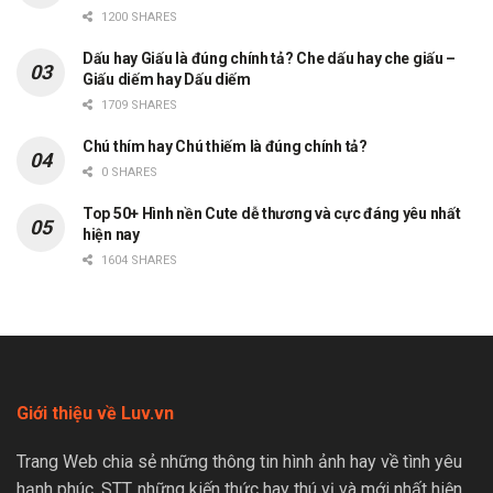
1200 SHARES
Dấu hay Giấu là đúng chính tả? Che dấu hay che giấu –
Giấu diếm hay Dấu diếm
1709 SHARES
Chú thím hay Chú thiếm là đúng chính tả?
0 SHARES
Top 50+ Hình nền Cute dễ thương và cực đáng yêu nhất
hiện nay
1604 SHARES
Giới thiệu về Luv.vn
Trang Web chia sẻ những thông tin hình ảnh hay về tình yêu
hạnh phúc, STT, những kiến thức hay thú vị và mới nhất hiện