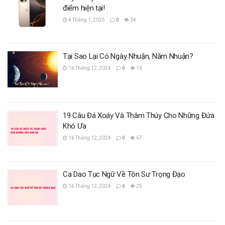
điểm hiện tại!
4 Tháng 1, 2025
0
34
Tại Sao Lại Có Ngày Nhuận, Năm Nhuận?
16 Tháng 12, 2024
0
16
19 Câu Đá Xoáy Và Thâm Thúy Cho Những Đứa
Khó Ưa
16 Tháng 12, 2024
0
67
Ca Dao Tục Ngữ Về Tôn Sư Trọng Đạo
16 Tháng 12, 2024
0
25