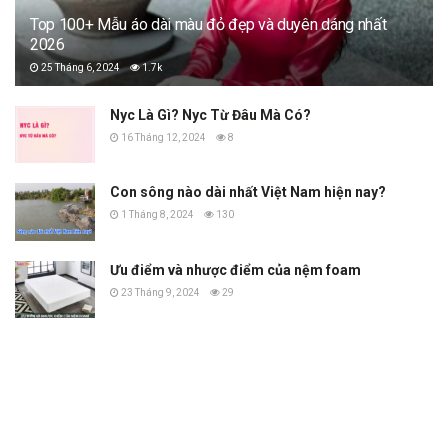
Top 100+ Mẫu áo dài màu đỏ đẹp và duyên dáng nhất
2026
25 Tháng 6, 2024
1.7k
Nyc Là Gì? Nyc Từ Đâu Mà Có?
16 Tháng 12, 2024
8
Con sông nào dài nhất Việt Nam hiện nay?
1 Tháng 8, 2024
130
Ưu điểm và nhược điểm của nệm foam
23 Tháng 9, 2024
29