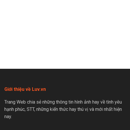
Giới thiệu về Luv.vn
Trang Web chia sẻ những thông tin hình ảnh hay về tình yêu
hạnh phúc, STT, những kiến thức hay thú vị và mới nhất hiện
nay.