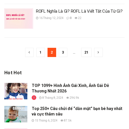
ROFL Nghĩa Là Gì? ROFL Là Viết Tắt Của Từ Gì?
16 Tháng 12, 2024
0
22
1
2
3
…
21
Hot Hot
TOP 1099+ Hình Ảnh Gái Xinh, Ảnh Gái Dễ
Thương Nhất 2026
8 Tháng 8, 2024
296.9k
Top 250+ Câu chửi để “dằn mặt” bạn bè hay nhất
và cực thâm sâu
15 Tháng 6, 2024
87.5k